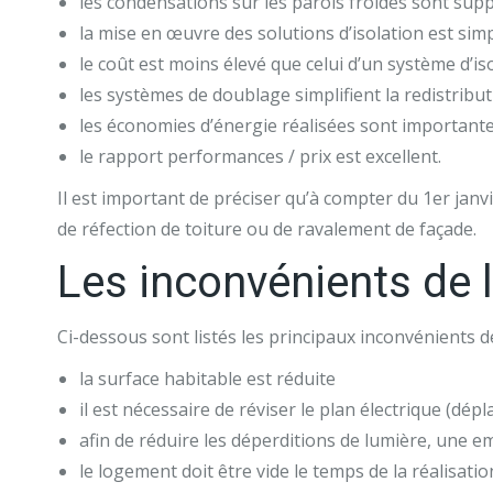
les condensations sur les parois froides sont sup
la mise en œuvre des solutions d’isolation est simp
le coût est moins élevé que celui d’un système d’iso
les systèmes de doublage simplifient la redistributi
les économies d’énergie réalisées sont important
le rapport performances / prix est excellent.
Il est important de préciser qu’à compter du 1er janv
de réfection de toiture ou de ravalement de façade.
Les inconvénients de l’
Ci-dessous sont listés les principaux inconvénients de 
la surface habitable est réduite
il est nécessaire de réviser le plan électrique (dé
afin de réduire les déperditions de lumière, une e
le logement doit être vide le temps de la réalisatio